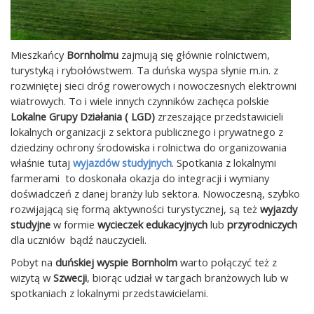
Mieszkańcy
Bornholmu
zajmują się głównie rolnictwem,
turystyką i rybołówstwem. Ta duńska wyspa słynie m.in. z
rozwiniętej sieci dróg rowerowych i nowoczesnych elektrowni
wiatrowych. To i wiele innych czynników zachęca polskie
Lokalne Grupy Działania ( LGD)
zrzeszające przedstawicieli
lokalnych organizacji z sektora publicznego i prywatnego z
dziedziny ochrony środowiska i rolnictwa do organizowania
właśnie tutaj
wyjazdów studyjnych
. Spotkania z lokalnymi
farmerami to doskonała okazja do integracji i wymiany
doświadczeń z danej branży lub sektora. Nowoczesną, szybko
rozwijającą się formą aktywności turystycznej, są też
wyjazdy
studyjne
w formie
wycieczek edukacyjnych
lub
przyrodniczych
dla uczniów bądź nauczycieli.
Pobyt na
duńskiej wyspie Bornholm
warto połączyć też z
wizytą w
Szwecji
, biorąc udział w targach branżowych lub w
spotkaniach z lokalnymi przedstawicielami.