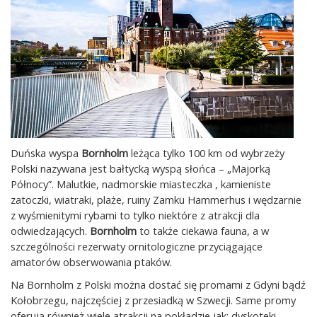
Duńska wyspa
Bornholm
leżąca tylko 100 km od wybrzeży
Polski nazywana jest bałtycką wyspą słońca – „Majorką
Północy”. Malutkie, nadmorskie miasteczka , kamieniste
zatoczki, wiatraki, plaże, ruiny Zamku Hammerhus i wędzarnie
z wyśmienitymi rybami to tylko niektóre z atrakcji dla
odwiedzających.
Bornholm
to także ciekawa fauna, a w
szczególności rezerwaty ornitologiczne przyciągające
amatorów obserwowania ptaków.
Na Bornholm z Polski można dostać się promami z Gdyni bądź
Kołobrzegu, najczęściej z przesiadką w Szwecji. Same promy
oferują również wiele atrakcji na pokładzie jak: dyskoteki,