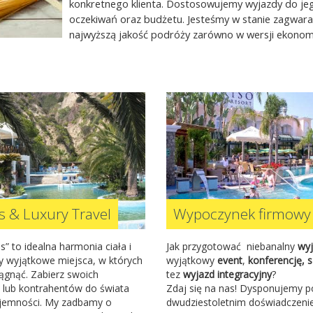
konkretnego klienta. Dostosowujemy wyjazdy do je
oczekiwań oraz budżetu. Jesteśmy w stanie zagwar
najwyższą jakość podróży zarówno w wersji ekonomic
s & Luxury Travel
Wypoczynek firmowy
s” to idealna harmonia ciała i
Jak przygotować niebanalny
wyj
 wyjątkowe miejsca, w których
wyjątkowy
event
,
konferencję, s
ągnąć. Zabierz swoich
tez
wyjazd integracyjny
?
lub kontrahentów do świata
Zdaj się na nas! Dysponujemy 
zyjemności. My zadbamy o
dwudziestoletnim doświadczen