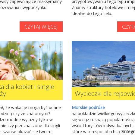
rwisy zapewniające maksymalny
przygotowywaniu tego typu impr
óżowania i wypoczynku.
Znamy struktury hotelowe i mie
idealne do tego celu.
CZYTAJ WIĘCEJ
CZYTA
a dla kobiet i single
ży
Wycieczki dla rejsow
ał, że wakacje mogą być udane
Morskie podróże
rodziną czy ze znajomymi?
na pokładzie wielkiego wyciecz
dzo modne wyjazdy tylko w
się wciąż rosnącą popularności
nie czy przeznaczone dla singli
wśród turystów indywidualnych, j
e szanse okazać się twoim
które w ten sposób chcą
zinteg