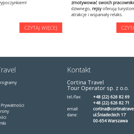
wypoczynkiem!
zmotywować swoich pracowni
dziwnego,
rejsy
oferują turysto
atrakcje i wspaniały relaks.
CZYTAJ WIĘCEJ
CZYTA
Travel
Kontakt
Cortina Travel
Programy
Tour Operator sp. z o.o.
tel./fax:
+48 (22) 626 82 69
+48 (22) 626 82 71
a Prywatności
email:
cortina@cortinatravel
rony
dane:
ul.Śniadeckich 17
ości
00-654 Warszawa
mki