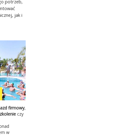
go potrzeb,
antować
znej, jak i
azd firmowy
,
zkolenie
czy
ponad
iem w