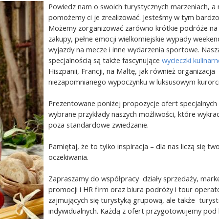
Powiedz nam o swoich turystycznych marzeniach, a
pomożemy ci je zrealizować. Jesteśmy w tym bardzo
Możemy zorganizować zarówno krótkie podróże n
zakupy, pełne emocji wielkomiejskie wypady weeken
wyjazdy na mecze i inne wydarzenia sportowe. Nasz
specjalnością są także fascynujące
wycieczki kulinar
Hiszpanii, Francji, na Maltę, jak również organizacja
niezapomnianego wypoczynku w luksusowym kurorci
Prezentowane poniżej propozycje ofert specjalnych 
wybrane przykłady naszych możliwości, które wykra
poza standardowe zwiedzanie.
Pamiętaj, że to tylko inspiracja – dla nas liczą się tw
oczekiwania.
Zapraszamy do współpracy działy sprzedaży, market
promocji i HR firm oraz biura podróży i tour opera
zajmujących się turystyką grupową, ale także turys
indywidualnych. Każdą z ofert przygotowujemy pod