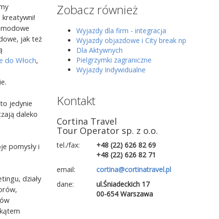
 my
Zobacz również
 kreatywni!
a modowe
Wyjazdy dla firm - integracja
dowe, jak też
Wyjazdy objazdowe i City break np
ą
Dla Aktywnych
ne do Włoch
,
Pielgrzymki zagraniczne
Wyjazdy Indywidualne
e.
Kontakt
to jedynie
czają daleko
Cortina Travel
Tour Operator sp. z o.o.
tel./fax:
+48 (22) 626 82 69
oje pomysły i
+48 (22) 626 82 71
email:
cortina@cortinatravel.pl
ingu, działy
dane:
ul.Śniadeckich 17
torów,
00-654 Warszawa
tów
 kątem