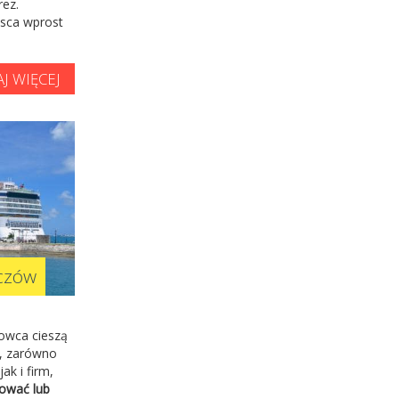
ez.
jsca wprost
J WIĘCEJ
iczów
kowca cieszą
ą, zarówno
ak i firm,
rować lub