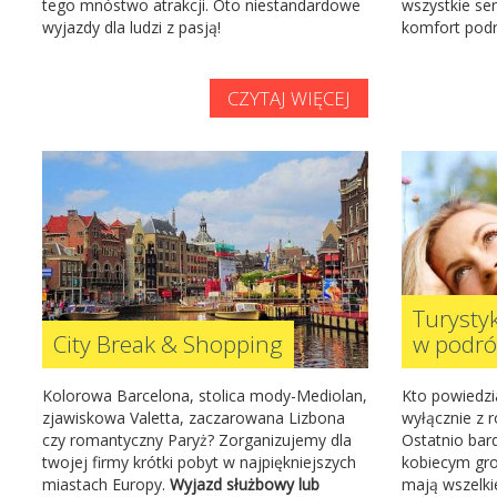
tego mnóstwo atrakcji. Oto niestandardowe
wszystkie se
wyjazdy dla ludzi z pasją!
komfort podr
CZYTAJ WIĘCEJ
Turystyk
City Break & Shopping
w podró
Kolorowa Barcelona, stolica mody-Mediolan,
Kto powiedzi
zjawiskowa Valetta, zaczarowana Lizbona
wyłącznie z 
czy romantyczny Paryż? Zorganizujemy dla
Ostatnio bar
twojej firmy krótki pobyt w najpiękniejszych
kobiecym gro
miastach Europy.
Wyjazd służbowy lub
mają wszelki