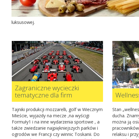
luksusowej.
Zagraniczne wycieczki
tematyczne dla firm
Wellnes
Tajniki produkcji mozzarelli, golf w Wiecznym
Stan „wellnes
Mieście, wyjazdy na mecze ,na wyścigi
ducha. Znamy
Formuły1 i na inne wydarzenia sportowe , a
można ją osi
także zwiedzanie najpiękniejszych parków i
pracowników 
ogrodów we Francji czy winnic Toskanii. Do
relaksu i pr