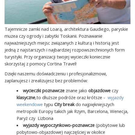
Tajemnicze zamki nad Loarą, architektura Gaudiego, paryskie
muzea czy ogrody i zabytki Toskanii. Poznawanie
najważniejszych miejsc związanych z kulturą i historią jest
jedną z najstarszych i najbardziej rozpowszechnionych form
turystyki. Przy organizacji twojej wycieczki koniecznie
skorzystaj z pomocy Cortina Travel!
Dzięki naszemu doświadczeniu i profesjonalizmowi,
zaplanujesz i zrealizujesz bez problemów:
wycieczki poznawcze
znane jako
objazdowe
czy
klasyczne
,to dłuższe podróże oraz krótsze -
wyjazdy
weekendowe
typu
City break
do najpiękniejszych
metropolii Europy takich jak Rzym, Barcelona, Wenecja,
Paryż czy Lizbona
wyjazdy wypoczynkowo-poznawcze
(pobytowe lub
pobytowo-objazdowe) najczęściej w okolice