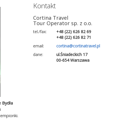
Kontakt
Cortina Travel
Tour Operator sp. z o.o.
tel./fax:
+48 (22) 626 82 69
+48 (22) 626 82 71
email:
cortina@cortinatravel.pl
dane:
ul.Śniadeckich 17
00-654 Warszawa
e Bydła
i
zempionki.