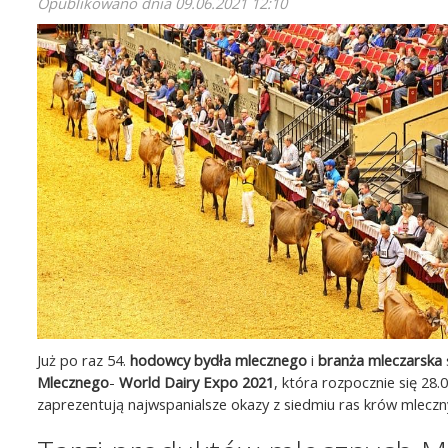
Opublikowano dnia
09.06.2021 12:10
Już po raz 54.
hodowcy bydła mlecznego
i
branża mleczarska
Mlecznego
-
World Dairy Expo 2021
, która rozpocznie się 28.
zaprezentują najwspanialsze okazy z siedmiu ras krów mleczn