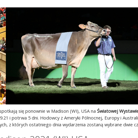
spotkają się ponownie w Madison (WI), USA na
Światowej Wystawi
09.21 i potrwa 5 dni. Hodowcy z Ameryki Północnej, Europy i Australi
ych, z których ostatniego dnia wydarzenia zostaną wybrane dwie c