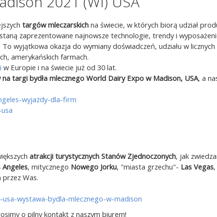
adison 2021 (WI) USA
ejszych
targów mleczarskich
na świecie, w których biorą udział prod
ostaną zaprezentowane najnowsze technologie, trendy i wyposażen
. To wyjątkowa okazja do wymiany doświadczeń, udziału w licznych 
kich, amerykańskich farmach.
i
w Europie i na świecie już od 30 lat.
w na targi bydła mlecznego World Dairy Expo w Madison, USA
, a na
ngeles-wyjazdy-dla-firm
-usa
większych
atrakcji turystycznych Stanów Zjednoczonych
, jak zwiedza
 Angeles
, mitycznego
Nowego Jorku
, "miasta grzechu"-
Las Vegas
,
 przez Was.
w-do-usa-wystawa-bydla-mlecznego-w-madison
rosimy o pilny kontakt z naszym biurem!