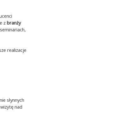
ucenci
ie z
branży
seminariach,
sze realizacje
nie słynnych
 wizytę nad