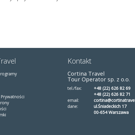
Travel
Kontakt
Cortina Travel
Programy
Tour Operator sp. z o.o.
tel./fax:
+48 (22) 626 82 69
+48 (22) 626 82 71
a Prywatności
email:
cortina@cortinatravel
rony
dane:
ul.Śniadeckich 17
ości
00-654 Warszawa
mki