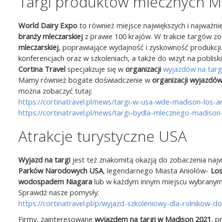
Targi produktów mlecznych M
World Dairy Expo
to również miejsce największych i najważni
branży mleczarskiej
z prawie 100 krajów. W trakcie targów z
mleczarskiej
, poprawiające wydajność i zyskowność produkcji
konferencjach oraz w szkoleniach, a także do wizyt na poblis
Cortina Travel
specjalizuje się w
organizacji
wyjazdów na targ
Mamy również bogate doświadczenie w
organizacji wyjazdó
można zobaczyć tutaj:
https://cortinatravel.pl/news/targi-w-usa-wde-madison-los-a
https://cortinatravel.pl/news/targi-bydla-mlecznego-madison
Atrakcje turystyczne USA
Wyjazd na targi
jest też znakomitą okazją do zobaczenia naj
Parków Narodowych USA
, legendarnego Miasta Aniołów-
Los
wodospadem Niagara
lub w każdym innym miejscu wybranym
Sprawdź nasze pomysły:
https://cortinatravel.pl/p/wyjazd-szkoleniowy-dla-rolniko
Firmy, zainteresowane
wyjazdem na targi w Madison 2021
, p