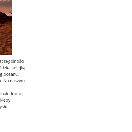
szczególności
żdżka kolejką
eg oceanu,
o
. Na naszym
dnak dodać,
klepy,
ysłu