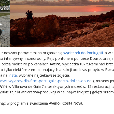
o
z nowymi pomysłami na organizację
wycieczek do Portugalii
, a w 
dzo intensywny i różnorodny. Rejs pontonem po rzece Douro, przeja
 łodzią moliceiro po kanałach
Aveiro
, wycieczka tuk tukami nad brz
to tylko niektóre z emocjonujacych atrakcji podczas pobytu w
Port
 a na
Insta
, wybrane najciekawsze zdjęcia.
l/news/wyjazdy-dla-firm-portugalia-porto-dolina-douro
), musimy je
Wine
w Villanova de Gaia.7 interaktywnych muzeów, 12 restauracji, s
tkie tajniki winiarstwa/produkcji wina, najważniejszej gałęzi przem
knąć w programie zwiedzania
Aveiro
i
Costa Nova
.