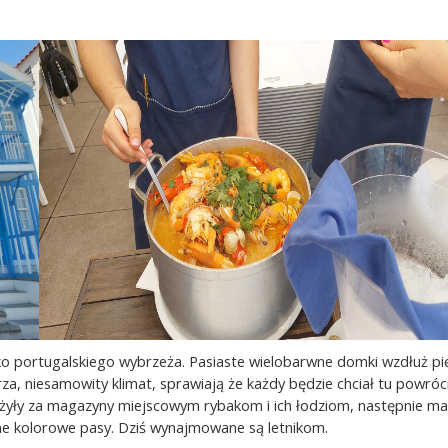
ko portugalskiego wybrzeża. Pasiaste wielobarwne domki wzdłuż pi
za, niesamowity klimat, sprawiają że każdy będzie chciał tu powróci
łużyły za magazyny miejscowym rybakom i ich łodziom, następnie m
e kolorowe pasy. Dziś wynajmowane są letnikom.