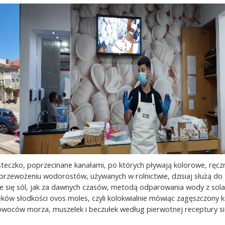
eczko, poprzecinane kanałami, po których pływają kolorowe, ręcz
 przewożeniu wodorostów, używanych w rolnictwie, dzisiaj służą do
uje się sól, jak za dawnych czasów, metodą odparowania wody z sola
ów słodkości ovos moles, czyli kolokwialnie mówiąc zagęszczony 
e owoców morza, muszelek i beczułek według pierwotnej receptury si