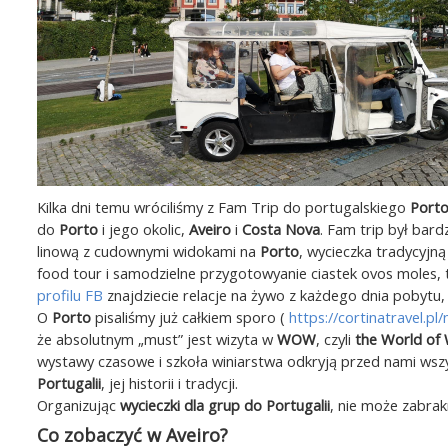
Kilka dni temu wróciliśmy z Fam Trip do portugalskiego
Port
do
Porto
i jego okolic,
Aveiro
i
Costa Nova
. Fam trip był bar
linową z cudownymi widokami na
Porto
, wycieczka tradycyjną
food tour i samodzielne przygotowyanie ciastek ovos moles, 
profilu FB
znajdziecie relacje na żywo z każdego dnia pobytu,
O
Porto
pisaliśmy już całkiem sporo (
https://cortinatravel.p
że absolutnym „must” jest wizyta w
WOW
, czyli
the World of 
wystawy czasowe i szkoła winiarstwa odkryją przed nami wszys
Portugalii
, jej historii i tradycji.
Organizując
wycieczki dla grup do Portugalii
, nie może zabra
Co zobaczyć w Aveiro?