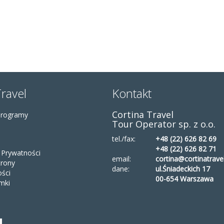
Travel
Kontakt
Cortina Travel
Programy
Tour Operator sp. z o.o.
tel./fax:
+48 (22) 626 82 69
+48 (22) 626 82 71
a Prywatności
email:
cortina@cortinatravel
rony
dane:
ul.Śniadeckich 17
ości
00-654 Warszawa
mki