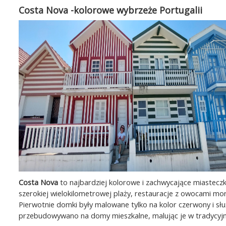
Costa Nova -kolorowe wybrzeże Portugalii
Costa Nova
to najbardziej kolorowe i zachwycające miastecz
szerokiej wielokilometrowej plaży, restauracje z owocami mor
Pierwotnie domki były malowane tylko na kolor czerwony i s
przebudowywano na domy mieszkalne, malując je w tradycyjn