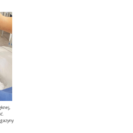
ęknej,
ć.
agazyny