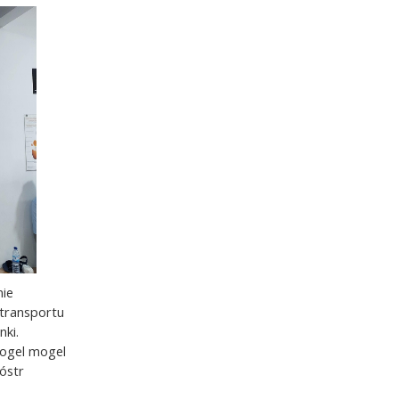
nie
 transportu
nki.
kogel mogel
óstr