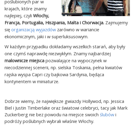
poślubionych par w
krajach, które znamy
najlepiej, czyli
Włochy,
Francja, Portugalia, Hiszpania, Malta i Chorwacja.
Zajmujemy
się
organizacją wyjazdów
zarówno w wariancie
ekonomicznym, jaki i w superluksusowym.
W każdym przypadku dokładamy wszelkich starań, aby były
one czymś naprawdę niezwykłym. Znamy najbardziej
malownicze miejsca
pozwalające na wypoczynek w
niecodziennej scenerii, np. sielska Toskania, pełna kwiatów
rajska wyspa Capri czy bajkowa Sardynia, będąca
kontynentem w miniaturze.
Dobrze wiemy, że największe gwiazdy Hollywod, np. Jessica
Biel i Justin Timberlake oraz światowi celebryci, tacy jak Mark
Zuckerberg nie bez powodu na miejsce swoich
ślubów
i
podróży poślubnych wybrali właśnie Włochy.