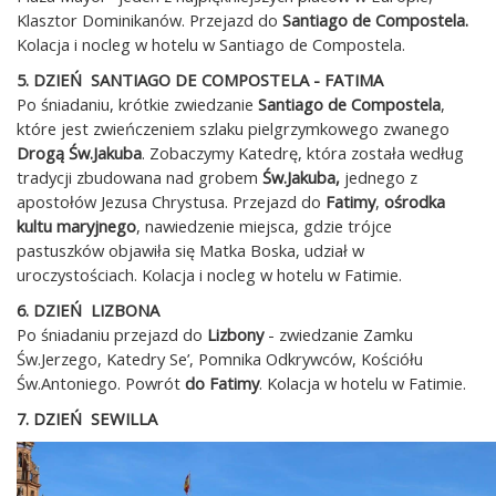
Klasztor Dominikanów. Przejazd do
Santiago de Compostela.
Kolacja i nocleg w hotelu w Santiago de Compostela.
5. DZIEŃ SANTIAGO DE COMPOSTELA - FATIMA
Po śniadaniu, krótkie zwiedzanie
Santiago de Compostela
,
które jest zwieńczeniem szlaku pielgrzymkowego zwanego
Drogą Św.Jakuba
. Zobaczymy Katedrę, która została według
tradycji zbudowana nad grobem
Św.Jakuba,
jednego z
apostołów Jezusa Chrystusa. Przejazd do
Fatimy
,
ośrodka
kultu maryjnego
, nawiedzenie miejsca, gdzie trójce
pastuszków objawiła się Matka Boska, udział w
uroczystościach. Kolacja i nocleg w hotelu w Fatimie.
6. DZIEŃ LIZBONA
Po śniadaniu przejazd do
Lizbony
- zwiedzanie Zamku
Św.Jerzego, Katedry Se’, Pomnika Odkrywców, Kościółu
Św.Antoniego. Powrót
do Fatimy
. Kolacja w hotelu w Fatimie.
7. DZIEŃ SEWILLA