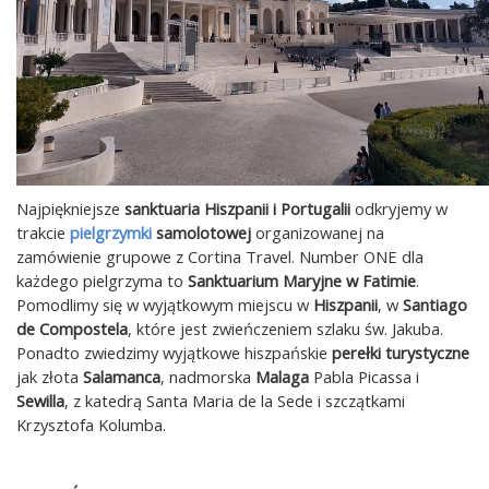
Najpiękniejsze
sanktuaria Hiszpanii i Portugalii
odkryjemy w
trakcie
pielgrzymki
samolotowej
organizowanej na
zamówienie grupowe z Cortina Travel. Number ONE dla
każdego pielgrzyma to
Sanktuarium Maryjne w Fatimie
.
Pomodlimy się w wyjątkowym miejscu w
Hiszpanii
, w
Santiago
de Compostela
, które jest zwieńczeniem szlaku św. Jakuba.
Ponadto zwiedzimy wyjątkowe hiszpańskie
perełki turystyczne
jak złota
Salamanca
, nadmorska
Malaga
Pabla Picassa i
Sewilla
, z katedrą Santa Maria de la Sede i szczątkami
Krzysztofa Kolumba.