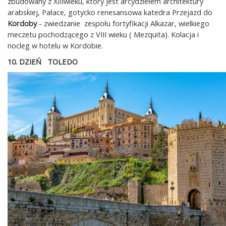
zbudowany z XIIIwieku, który jest arcydziełem architektury
arabskiej, Pałace, gotycko renesansowa katedra Przejazd do
Kordoby
- zwiedzanie zespołu fortyfikacji Alkazar, wielkiego
meczetu pochodzącego z VIII wieku ( Mezquita). Kolacja i
nocleg w hotelu w Kordobie.
10. DZIEŃ TOLEDO