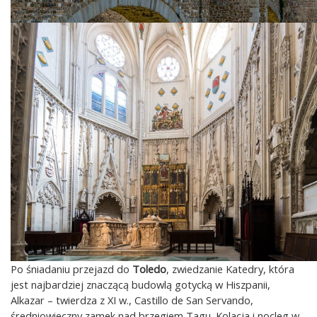
Po śniadaniu przejazd do
Toledo
, zwiedzanie Katedry, która
jest najbardziej znaczącą budowlą gotycką w Hiszpanii,
Alkazar – twierdza z XI w., Castillo de San Servando,
średniowieczny zamek nad brzegiem Tagu. Kolacja i nocleg w