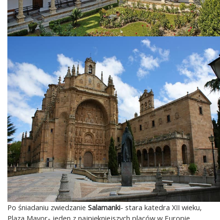
Po śniadaniu zwiedzanie
Salamanki
- stara katedra XII wieku,
Plaza Mayor- jeden z najpiękniejszych placów w Europie,