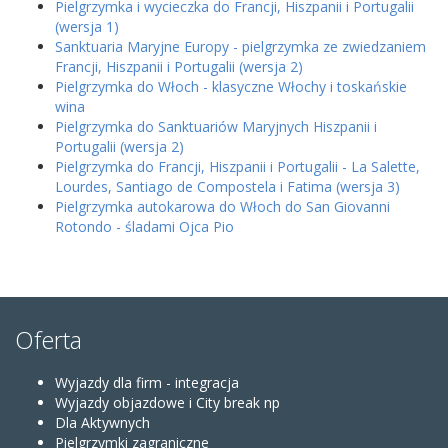
Pielgrzymka i wycieczka do Francji, Hiszpanii i Portugalii
(wersja 1)
Sanktuaria Maryjne Europy - pielgrzymka ze zwiedzaniem
Francji, Hiszpanii i Portugalii (wersja 2)
Pielgrzymka do Włoch - klasyczne Włochy i toskańskie
wina
Pielgrzymka do Sanktuariów Maryjnych Hiszpanii i
Portugalii (wersja 2)
Pielgrzymka do Francji, Hiszpanii i Portugalii - La Salette,
Lourdes, Santiago de Compostela i Fatima (wersja 3)
Pielgrzymka autokarowa do Włoch do San Giovanni
Rotondo - śladami Ojca Pio
Oferta
Wyjazdy dla firm - integracja
Wyjazdy objazdowe i City break np
Dla Aktywnych
Pielgrzymki zagraniczne