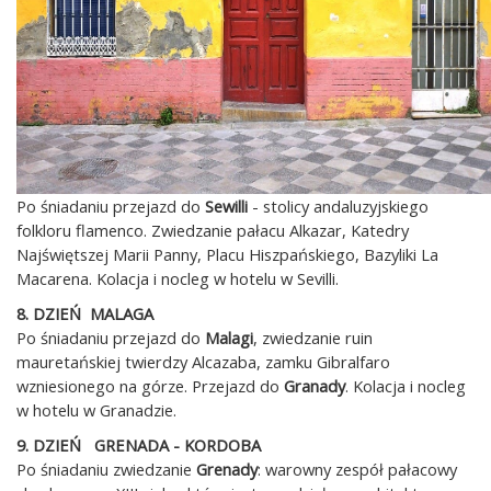
Po śniadaniu przejazd do
Sewilli
- stolicy andaluzyjskiego
folkloru flamenco. Zwiedzanie pałacu Alkazar, Katedry
Najświętszej Marii Panny, Placu Hiszpańskiego, Bazyliki La
Macarena. Kolacja i nocleg w hotelu w Sevilli.
8. DZIEŃ MALAGA
Po śniadaniu przejazd do
Malagi
, zwiedzanie ruin
mauretańskiej twierdzy Alcazaba, zamku Gibralfaro
wzniesionego na górze. Przejazd do
Granady
. Kolacja i nocleg
w hotelu w Granadzie.
9. DZIEŃ GRENADA - KORDOBA
Po śniadaniu zwiedzanie
Grenady
: warowny zespół pałacowy