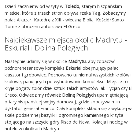
Dzień zaczniemy od wizyty w
Toledo
, starym hiszpańskim
mieście, które z trzech stron opływa rzeka Tag. Zobaczymy
pałac Alkazar, Katedrę z XIII - wieczną Biblią, Kościół Santo
Tome z obrazem autorstwa El Greco.
Najciekawsze miejsca okolic Madrytu -
Eskurial i Dolina Poległych
Następnie udamy się w okolice
Madrytu
, aby zobaczyć
późnorenesansowy kompleks
Eskurial
obejmujący pałac,
klasztor i grobowiec. Pochowano tu niemal wszystkich królów i
królowe, panujących po wybudowaniu kompleksu. Miejsce to
kryje bogaty zbiór dzieł sztuki takich artystów jak Tycjan czy El
Greco. Odwiedzimy również
Dolinę Poległych
upamiętniającą
ofiary hiszpańskiej wojny domowej, gdzie spoczywa m.in
dyktator generał Franco. Cały kompleks składa się z wykutej w
skale podziemnej bazyliki i ogromnego kamiennego krzyża
stojącego na szczycie góry Risco de Neva. Kolacja i nocleg w
hotelu w okolicach Madrytu.