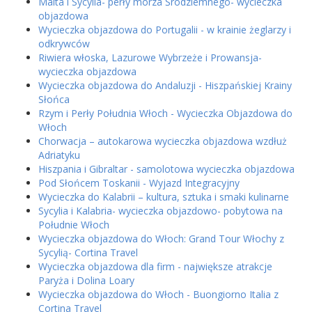
Malta i Sycylia- perły morza Śródziemnego- wycieczka
objazdowa
Wycieczka objazdowa do Portugalii - w krainie żeglarzy i
odkrywców
Riwiera włoska, Lazurowe Wybrzeże i Prowansja-
wycieczka objazdowa
Wycieczka objazdowa do Andaluzji - Hiszpańskiej Krainy
Słońca
Rzym i Perły Południa Włoch - Wycieczka Objazdowa do
Włoch
Chorwacja – autokarowa wycieczka objazdowa wzdłuż
Adriatyku
Hiszpania i Gibraltar - samolotowa wycieczka objazdowa
Pod Słońcem Toskanii - Wyjazd Integracyjny
Wycieczka do Kalabrii – kultura, sztuka i smaki kulinarne
Sycylia i Kalabria- wycieczka objazdowo- pobytowa na
Południe Włoch
Wycieczka objazdowa do Włoch: Grand Tour Włochy z
Sycylią- Cortina Travel
Wycieczka objazdowa dla firm - największe atrakcje
Paryża i Dolina Loary
Wycieczka objazdowa do Włoch - Buongiorno Italia z
Cortina Travel