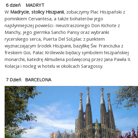
6 dzień MADRYT
W
Madrycie
,
stolicy Hiszpanii
, zobaczymy Plac Hiszpański z
pomnikiem Cervantesa, a także bohaterów jego
najsłynniejszej powieści- nieustraszonego Don Kichote z
Manchy, jego giermka Sancho Pansy oraz wybranki
rycerskiego serca, Puerta Del Sol,plac z punktem
wyznaczającym środek Hiszpanii, bazylikę Św. Franciszka z
freskiem Goi, Pałac Królewski będacy symbolem hiszpańskiej
monarchii, katedrę Almudena poświęconą przez Jana Pawła II.
Kolacja i nocleg w hotelu w okolicach Saragossy.
7 Dzień BARCELONA