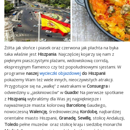
Żółta jak słońce i piasek oraz czerwona jak płachta na byka
taka właśnie jest
Hiszpania
. Najczęściej kojarzy się nam z
pięknymi piaszczystymi plażami, widowiskową corridą,
ekspresyjnym flamenco czy też popołudniowymi sjestami. W
programie
naszej
wycieczki objazdowej
do Hiszpanii
pokażemy Wam też wiele innych, nieoczywistych atrakcji.
Przygotujcie się na „walkę” z wiatrakami w
Consuegra
i
odwiedziny u „jaskiniowców” w
Guadix
! Na pierwsze spotkanie
z
Hiszpanią
wybraliśmy dla Was jej najpiękniejsze i
najważniejsze miasta: kolorową
Barcelonę
Gaudiego,
nowoczesną
Walencję
, średniowieczną
Kordobę
, najbardziej
orientalne miasto Hiszpanii,
Granadę
,
Sewillę
, stolicę Andaluzji,
Toledo
pełne muzeów oraz stolicę kraju i siedzibę monarchii