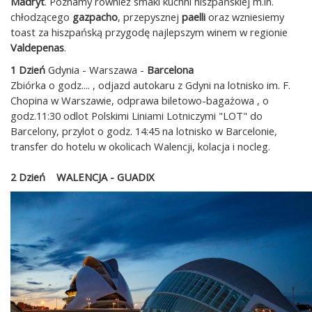
Madryt
. Poznamy również smaki kuchni hiszpańskiej m.in.
chłodzącego
gazpacho
, przepysznej
paelli
oraz wzniesiemy
toast za hiszpańską przygodę najlepszym winem w regionie
Valdepenas
.
1 Dzień
Gdynia - Warszawa -
Barcelona
Zbiórka o godz.... , odjazd autokaru z Gdyni na lotnisko im. F.
Chopina w Warszawie, odprawa biletowo-bagażowa , o
godz.11:30 odlot Polskimi Liniami Lotniczymi "LOT" do
Barcelony, przylot o godz. 14:45 na lotnisko w Barcelonie,
transfer do hotelu w okolicach Walencji, kolacja i nocleg.
2 Dzień WALENCJA - GUADIX