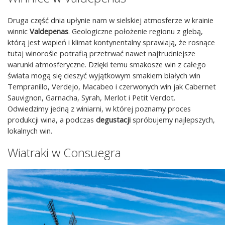
Druga część dnia upłynie nam w sielskiej atmosferze w krainie
winnic
Valdepenas
. Geologiczne położenie regionu z glebą,
którą jest wapień i klimat kontynentalny sprawiają, że rosnące
tutaj winorośle potrafią przetrwać nawet najtrudniejsze
warunki atmosferyczne. Dzięki temu smakosze win z całego
świata mogą się cieszyć wyjątkowym smakiem białych win
Tempranillo, Verdejo, Macabeo i czerwonych win jak Cabernet
Sauvignon, Garnacha, Syrah, Merlot i Petit Verdot.
Odwiedzimy jedną z winiarni, w której poznamy proces
produkcji wina, a podczas
degustacji
spróbujemy najlepszych,
lokalnych win.
Wiatraki w Consuegra