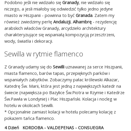
Podobno jeśli nie widziało się
Granady
, nie widziało się
niczego, a jesli miałoby się odwiedzić tylko jedno jedyne
miasto w Hiszpanii - powinna to być
Granada
. Zatem my
również zwiedzimy perłę
Andaluzji
,
Alhambrę
- rezydencję
arabskich władców Granady, arcydzieło architektury
charakteryzujące się wspaniałą kompozycją przesztrzeni,
wody, światła i dekoracji.
Sewilla w rytmie flamenco
Z Granady udamy się do
Sewilli
uznawanej za serce Hiszpanii,
miasta flamenco, barów tapas, przepięknych parków i
wspaniałych zabytków. Zobaczymy pałac królewski Alkazar,
Katedrę Św. Marii, która jest jedną z największych katedr na
świecie (największa po Bazylice Św.Piotra w Rzymie i Katedrze
Św.Pawła w Londynie) i Plac Hiszpański. Kolacja i nocleg w
hotelu w okolicach Sewilli.
* Opcjonalnie zamiast kolacji w hotelu polecamy kolację z
pokazem tańca flamenco.
4 Dzień KORDOBA - VALDEPENAS - CONSUEGRA