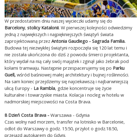
W przedostatnim dniu naszej wycieczki udamy się do
Barcelony
,
stolicy Katalonii
. W pierwszej kolejności odwiedzimy
jedną z największych i najpiękniejszych świątyń świata
zaprojektowaną przez
Antonia Gaudiego - Sagrada Familia.
Budowa tej niezwykłej świątyni rozpoczęła się 120 lat temu i
nie została ukończona do dziś z powodu śmierci projektanta,
który wydał na nią cały swój majątek i zginął jako żebrak pod
kołami tramwaju. Następnie przespacerujemy się po
Parku
Guell,
wśród baśniowej małej architektury i bujnej roślinności.
Na sam koniec przejdziemy się najciekawszą i najbarwniejszą
ulicą Europy -
La Rambla
, gdzie koncentruje się życie
kulturalne i towarzyskie miasta. Kolacja i nocleg w hotelu w
nadmorskiej miejscowości na Costa Brava.
8 Dzień Costa Brava -
Warszawa - Gdynia
Czas wolny nad morzem, transfer na lotnisko w Barcelonie,
odlot do Warszawy o godz. 15:50, przylot o godz.18:50,
przejazd autokarem do Gdyni.