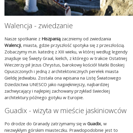
Walencja - zwiedzanie
Nasze spotkanie z
Hiszpanią
zaczniemy od zwiedzania
Walencji
, miasta, gdzie przyszłość spotyka się z przeszłością.
Zobaczymy m.in. katedrę z XIII wieku, w której według legendy
znajduje się Święty Graal, kielich, z którego w trakcie Ostatniej
Wieczerzy pił Jezus Chrystus, barokowy kościół Matki Boskiej
Opuszczonych i jedną z architektonicznych perełek miasta
Giełdę Jedwabiu. Została ona wpisana na Listę Światowego
Dziedzictwa UNESCO jako najpiękniejszy, najbardziej
zachwycający i najlepiej zachowany przykład świeckiej
architektury późnego gotyku w Europie.
Guadix - wizyta w mieście jaskiniowców
Po drodze do Granady zatrzymamy się w
Guadix
, w
niezwykłym górskim miasteczku. Prawdopodobnie jest to