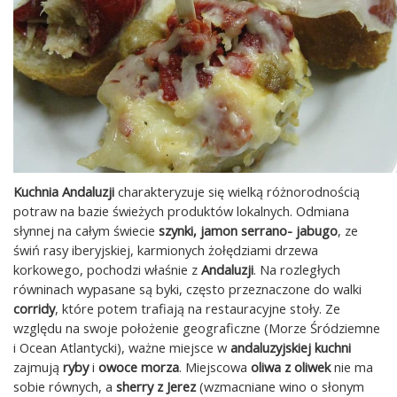
Kuchnia Andaluzji
charakteryzuje się wielką różnorodnością
potraw na bazie świeżych produktów lokalnych. Odmiana
słynnej na całym świecie
szynki, jamon serrano- jabugo
, ze
świń rasy iberyjskiej, karmionych żołędziami drzewa
korkowego, pochodzi właśnie z
Andaluzji
. Na rozległych
równinach wypasane są byki, często przeznaczone do walki
corridy
, które potem trafiają na restauracyjne stoły. Ze
względu na swoje położenie geograficzne (Morze Śródziemne
i Ocean Atlantycki), ważne miejsce w
andaluzyjskiej kuchni
zajmują
ryby
i
owoce morza
. Miejscowa
oliwa z oliwek
nie ma
sobie równych, a
sherry z Jerez
(wzmacniane wino o słonym