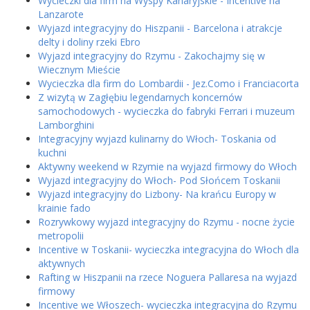
Wycieczki dla firm na Wyspy Kanaryjskie - Incentive na
Lanzarote
Wyjazd integracyjny do Hiszpanii - Barcelona i atrakcje
delty i doliny rzeki Ebro
Wyjazd integracyjny do Rzymu - Zakochajmy się w
Wiecznym Mieście
Wycieczka dla firm do Lombardii - Jez.Como i Franciacorta
Z wizytą w Zagłębiu legendarnych koncernów
samochodowych - wycieczka do fabryki Ferrari i muzeum
Lamborghini
Integracyjny wyjazd kulinarny do Włoch- Toskania od
kuchni
Aktywny weekend w Rzymie na wyjazd firmowy do Włoch
Wyjazd integracyjny do Włoch- Pod Słońcem Toskanii
Wyjazd integracyjny do Lizbony- Na krańcu Europy w
krainie fado
Rozrywkowy wyjazd integracyjny do Rzymu - nocne życie
metropolii
Incentive w Toskanii- wycieczka integracyjna do Włoch dla
aktywnych
Rafting w Hiszpanii na rzece Noguera Pallaresa na wyjazd
firmowy
Incentive we Włoszech- wycieczka integracyjna do Rzymu