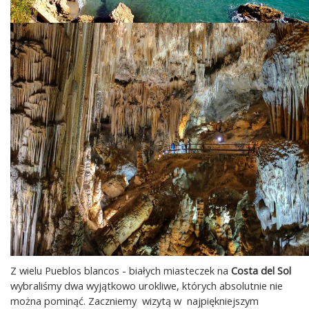
Z wielu Pueblos blancos - białych miasteczek na
Costa del Sol
wybraliśmy dwa wyjątkowo urokliwe, których absolutnie nie
można pominąć. Zaczniemy wizytą w najpiękniejszym