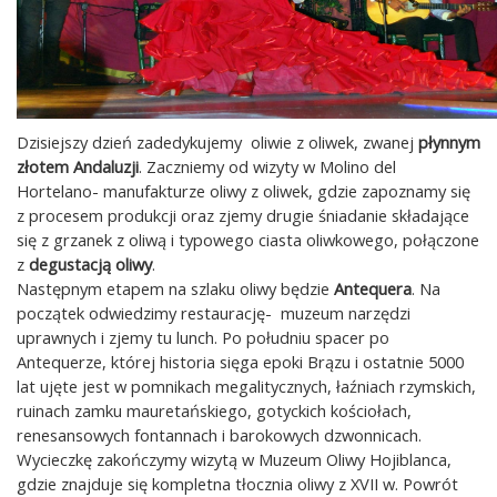
Dzisiejszy dzień zadedykujemy oliwie z oliwek, zwanej
płynnym
złotem Andaluzji
. Zaczniemy od wizyty w Molino del
Hortelano- manufakturze oliwy z oliwek, gdzie zapoznamy się
z procesem produkcji oraz zjemy drugie śniadanie składające
się z grzanek z oliwą i typowego ciasta oliwkowego, połączone
z
degustacją oliwy
.
Następnym etapem na szlaku oliwy będzie
Antequera
. Na
początek odwiedzimy restaurację- muzeum narzędzi
uprawnych i zjemy tu lunch. Po południu spacer po
Antequerze, której historia sięga epoki Brązu i ostatnie 5000
lat ujęte jest w pomnikach megalitycznych, łaźniach rzymskich,
ruinach zamku mauretańskiego, gotyckich kościołach,
renesansowych fontannach i barokowych dzwonnicach.
Wycieczkę zakończymy wizytą w Muzeum Oliwy Hojiblanca,
gdzie znajduje się kompletna tłocznia oliwy z XVII w. Powrót