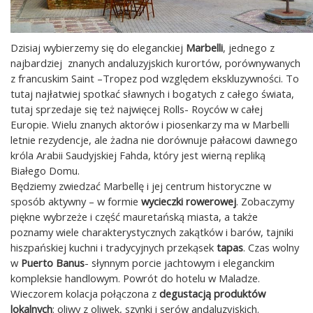
Dzisiaj wybierzemy się do eleganckiej
Marbelli
, jednego z
najbardziej znanych andaluzyjskich kurortów, porównywanych
z francuskim Saint –Tropez pod względem ekskluzywności. To
tutaj najłatwiej spotkać sławnych i bogatych z całego świata,
tutaj sprzedaje się też najwięcej Rolls- Royców w całej
Europie. Wielu znanych aktorów i piosenkarzy ma w Marbelli
letnie rezydencje, ale żadna nie dorównuje pałacowi dawnego
króla Arabii Saudyjskiej Fahda, który jest wierną repliką
Białego Domu.
Będziemy zwiedzać Marbellę i jej centrum historyczne w
sposób aktywny – w formie
wycieczki rowerowej
. Zobaczymy
piękne wybrzeże i część mauretańską miasta, a także
poznamy wiele charakterystycznych zakątków i barów, tajniki
hiszpańskiej kuchni i tradycyjnych przekąsek
tapas
. Czas wolny
w
Puerto Banus
- słynnym porcie jachtowym i eleganckim
kompleksie handlowym. Powrót do hotelu w Maladze.
Wieczorem kolacja połączona z
degustacją produktów
lokalnych
: oliwy z oliwek, szynki i serów andaluzyjskich.