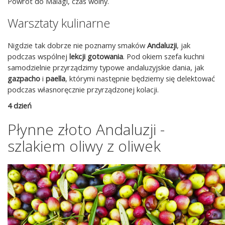
Powrót do Malagi, czas wolny.
Warsztaty kulinarne
Nigdzie tak dobrze nie poznamy smaków
Andaluzji
, jak
podczas wspólnej
lekcji gotowania
. Pod okiem szefa kuchni
samodzielnie przyrządzimy typowe andaluzyjskie dania, jak
gazpacho
i
paella
, którymi następnie będziemy się delektować
podczas własnoręcznie przyrządzonej kolacji.
4 dzień
Płynne złoto Andaluzji -
szlakiem oliwy z oliwek