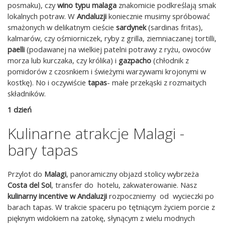
posmaku), czy
wino typu malaga
znakomicie podkreślają smak
lokalnych potraw. W
Andaluzji
koniecznie musimy spróbować
smażonych w delikatnym cieście
sardynek
(sardinas fritas),
kalmarów, czy ośmiorniczek, ryby z grilla, ziemniaczanej tortilli,
paelli
(podawanej na wielkiej patelni potrawy z ryżu, owoców
morza lub kurczaka, czy królika) i
gazpacho
(chłodnik z
pomidorów z czosnkiem i świeżymi warzywami krojonymi w
kostkę). No i oczywiście
tapas
- małe przekąski z rozmaitych
składników.
1 dzień
Kulinarne atrakcje Malagi -
bary tapas
Przylot do
Malagi
, panoramiczny objazd stolicy wybrzeża
Costa del Sol
, transfer do hotelu, zakwaterowanie. Nasz
kulinarny incentive w Andaluzji
rozpoczniemy od wycieczki po
barach tapas. W trakcie spaceru po tętniącym życiem porcie z
pięknym widokiem na zatokę, słynącym z wielu modnych