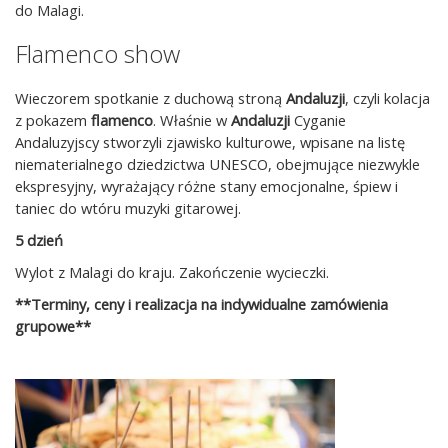
do Malagi.
Flamenco show
Wieczorem spotkanie z duchową stroną
Andaluzji
, czyli kolacja
z pokazem
flamenco
. Właśnie w
Andaluzji
Cyganie
Andaluzyjscy stworzyli zjawisko kulturowe, wpisane na listę
niematerialnego dziedzictwa UNESCO, obejmujące niezwykle
ekspresyjny, wyrażający różne stany emocjonalne, śpiew i
taniec do wtóru muzyki gitarowej.
5 dzień
Wylot z Malagi do kraju. Zakończenie wycieczki.
**Terminy, ceny i realizacja na indywidualne zamówienia
grupowe**