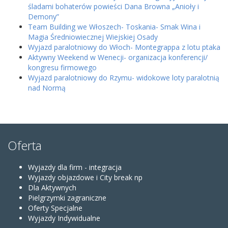
śladami bohaterów powieści Dana Browna „Anioły i
Demony”
Team Building we Włoszech- Toskania- Smak Wina i
Magia Średniowiecznej Wiejskiej Osady
Wyjazd paralotniowy do Włoch- Montegrappa z lotu ptaka
Aktywny Weekend w Wenecji- organizacja konferencji/
kongresu firmowego
Wyjazd paralotniowy do Rzymu- widokowe loty paralotnią
nad Normą
Oferta
Wyjazdy dla firm - integracja
Wyjazdy objazdowe i City break np
Dla Aktywnych
Pielgrzymki zagraniczne
Oferty Specjalne
Wyjazdy Indywidualne