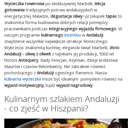
Wycieczka rowerowa
po ekskluzywnej Marbelli,
lekcja
gotowania
tradycyjnych potraw andaluzyjskich w
energetycznej Maladze,
degustacja oliwy
i przekąsek
tapas
to
znakomita forma budowania dobrych relacji pomiędzy
pracownikami podczas
integracyjnego wyjazdu firmowego
. W
naszym programie
kulinarnego
incentivu
w
Andaluzji
znajdziecie wszystkie największe atrakcje Słonecznego
Wybrzeża: znakomitą kuchnię, elegancki świat Marbelli,
złoto
Andaluzji - oliwę z oliwek
z tajnikami jej produkcji, 5000 lat
historii
Antequery
, ślady Fenicjan, Rzymian, dzieje królestwa
Maurów i czasów Rekonkwisty. Nie zabraknie również
pochodzącego z
Andaluzji
ognistego flamenco. Nasza
kulinarna wycieczka
może być idealnym pomysłem również na
wyjazd motywacyjny,
bądź
wyjazd nagrodowy
.
Kulinarnym szlakiem Andaluzji
- co zjeść w Hiszpanii?