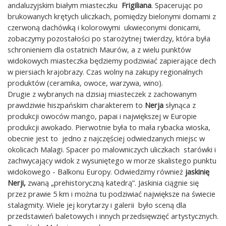
andaluzyjskim białym miasteczku
Frigiliana
. Spacerując po
brukowanych krętych uliczkach, pomiędzy bielonymi domami z
czerwoną dachówką i kolorowymi ukwieconymi donicami,
zobaczymy pozostałości po starożytnej twierdzy, która była
schronieniem dla ostatnich Maurów, a z wielu punktów
widokowych miasteczka będziemy podziwiać zapierające dech
w piersiach krajobrazy. Czas wolny na zakupy regionalnych
produktów (ceramika, owoce, warzywa, wino).
Drugie z wybranych na dzisiaj miasteczek z zachowanym
prawdziwie hiszpańskim charakterem to
Nerja
słynąca z
produkcji owoców mango, papai i największej w Europie
produkcji awokado. Pierwotnie była to mała rybacka wioska,
obecnie jest to jedno z najczęściej odwiedzanych miejsc w
okolicach Malagi. Spacer po malowniczych uliczkach starówki i
zachwycający widok z wysuniętego w morze skalistego punktu
widokowego - Balkonu Europy. Odwiedzimy również
jaskinię
Nerji,
zwaną „prehistoryczną katedrą”. Jaskinia ciągnie się
przez prawie 5 km i można tu podziwiać największe na świecie
stalagmity. Wiele jej korytarzy i galerii było sceną dla
przedstawień baletowych i innych przedsięwzięć artystycznych.